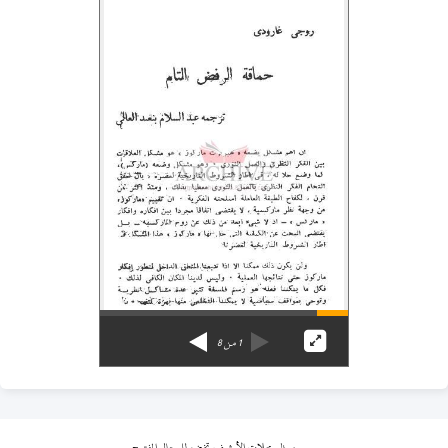
1
من
8