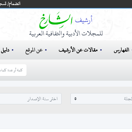
انضمام/ تسج
للمجلات الأدبية والثقافية العربية
الفهارس
مقالات عن الأرشيف
عن الموقع
دليل ا