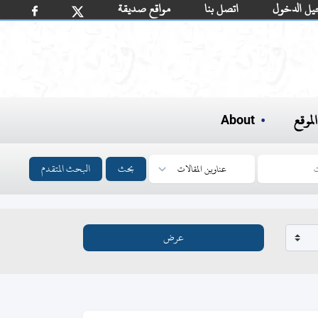
يل الدخول
اتصل بنا
مواقع صديقة
لموقع
About
بحث
البحث المتقدم