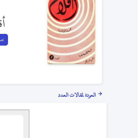
أق
تصف
العودة لمقالات العدد