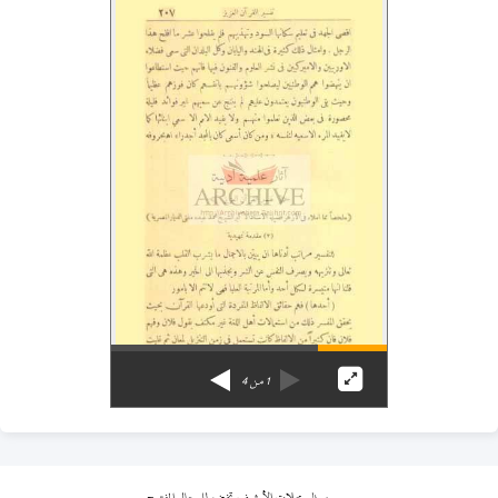
1
من
4