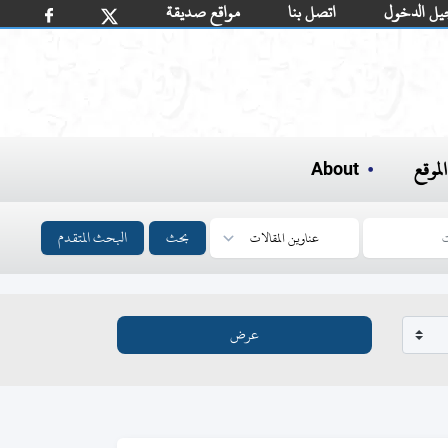
يل الدخول
اتصل بنا
مواقع صديقة
لموقع
About
بحث
البحث المتقدم