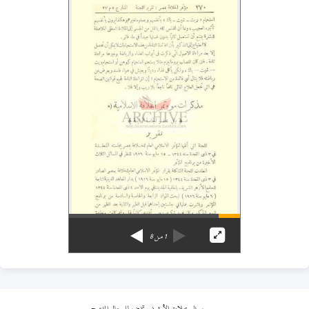
1
من
8