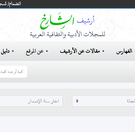
انضمام/ تسج
للمجلات الأدبية والثقافية العربية
الفهارس
مقالات عن الأرشيف
عن الموقع
دليل ا