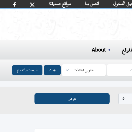
يل الدخول
اتصل بنا
مواقع صديقة
لموقع
About
بحث
البحث المتقدم