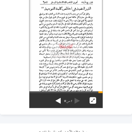
1
من
18