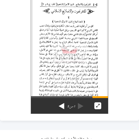
1
من
5