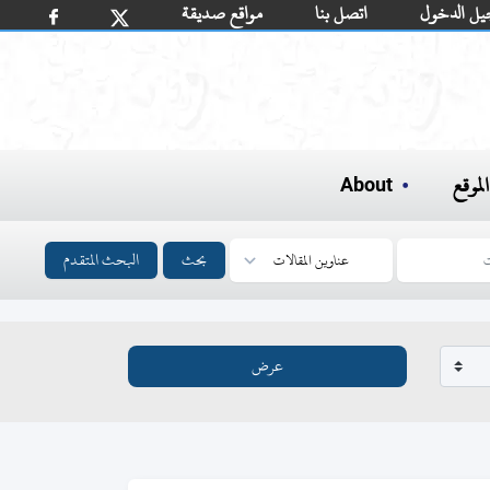
يل الدخول
اتصل بنا
مواقع صديقة
لموقع
About
بحث
البحث المتقدم