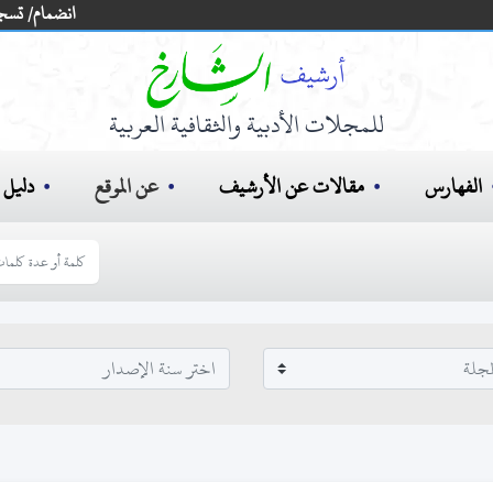
انضمام/ تسج
للمجلات الأدبية والثقافية العربية
الفهارس
مقالات عن الأرشيف
عن الموقع
دليل ا