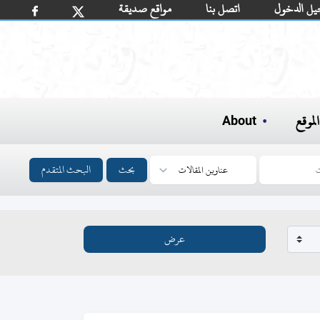
يل الدخول
اتصل بنا
مواقع صديقة
لموقع
About
بحث
البحث المتقدم