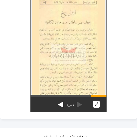
1
من
5