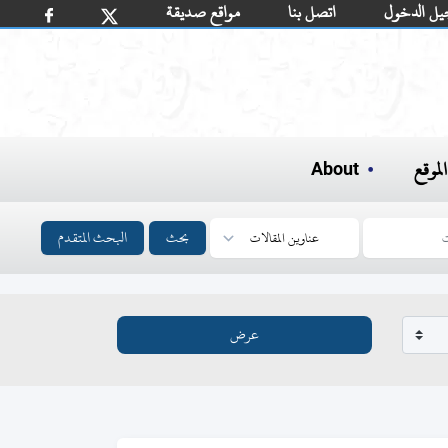
يل الدخول
اتصل بنا
مواقع صديقة
لموقع
About
بحث
البحث المتقدم