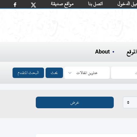
يل الدخول
اتصل بنا
مواقع صديقة
لموقع
About
بحث
البحث المتقدم