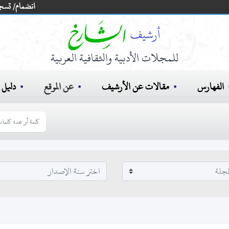
انضمام/ تسج
للمجلات الأدبية والثقافية العربية
الفهارس
مقالات عن الأرشيف
عن الموقع
دليل ا