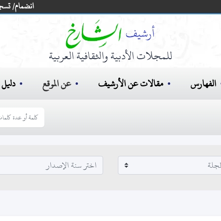
انضمام/ تسج
للمجلات الأدبية والثقافية العربية
الفهارس
مقالات عن الأرشيف
عن الموقع
دليل ا