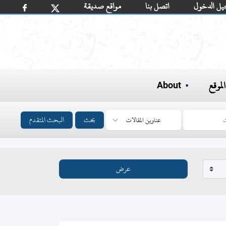
يل الدخول
اتصل بنا
مواقع صديقة
لموقع
About
بحث
البحث المتقدم