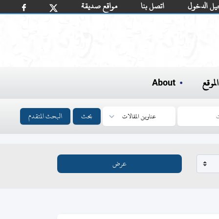
يل الدخول
اتصل بنا
مواقع صديقة
لموقع
About
بحث
البحث المتقدم