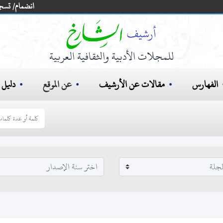
انضمام/ تسج
للمجلات الأدبية والثقافية العربية
الفهارس
مقالات عن الأرشيف
عن الموقع
دليل ا