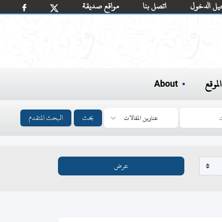
يل الدخول
اتصل بنا
مواقع صديقة
لموقع
About
بحث
البحث المتقدم