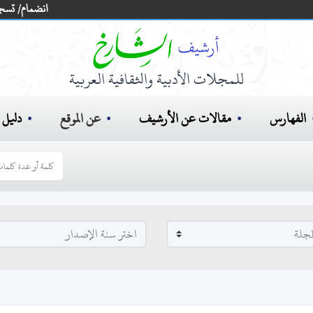
انضمام/ تسج
للمجلات الأدبية والثقافية العربية
الفهارس
مقالات عن الأرشيف
عن الموقع
دليل ا