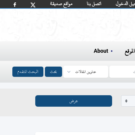
يل الدخول
اتصل بنا
مواقع صديقة
لموقع
About
بحث
البحث المتقدم