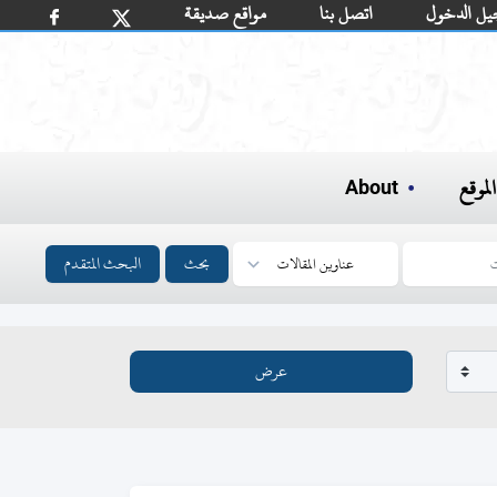
يل الدخول
اتصل بنا
مواقع صديقة
لموقع
About
بحث
البحث المتقدم