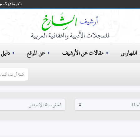
انضمام/ تسج
للمجلات الأدبية والثقافية العربية
الفهارس
مقالات عن الأرشيف
عن الموقع
دليل ا