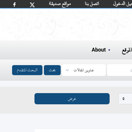
يل الدخول
اتصل بنا
مواقع صديقة
لموقع
About
بحث
البحث المتقدم