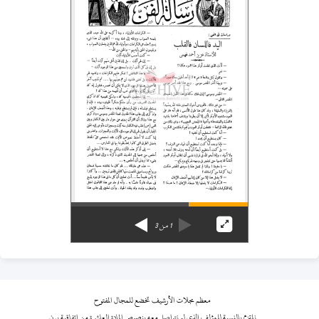
1
من
3
معظم مجلات الأرشيف تخضع للمجال المفتوح
نلتزم بالنسبة للمؤلف الذي لم نتواصل معه بنصوص المادة العاشرة من اتفاقية برن