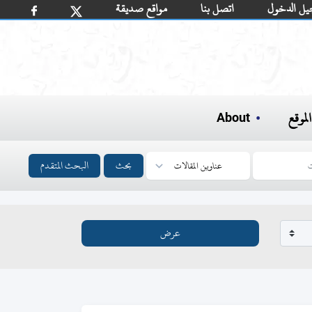
يل الدخول
اتصل بنا
مواقع صديقة
لموقع
About
بحث
البحث المتقدم