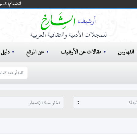
انضمام/ تسج
للمجلات الأدبية والثقافية العربية
الفهارس
مقالات عن الأرشيف
عن الموقع
دليل ا