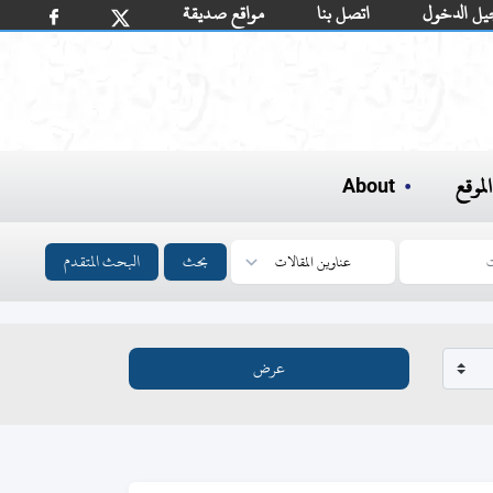
يل الدخول
اتصل بنا
مواقع صديقة
لموقع
About
بحث
البحث المتقدم