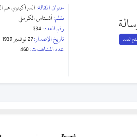
عنوان المقالة:
السراكينوي هم ا
بقلم:
أنستاس الكرملي
سالة
رقم العدد:
334
تاريخ الإصدار:
27 نوفمبر 1939
ح العدد
عدد المشاهدات:
460