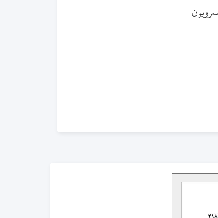
لسرويون