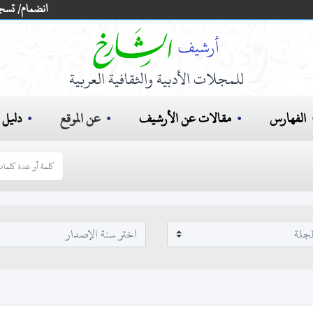
انضمام/ تسج
للمجلات الأدبية والثقافية العربية
الفهارس
مقالات عن الأرشيف
عن الموقع
دليل ا