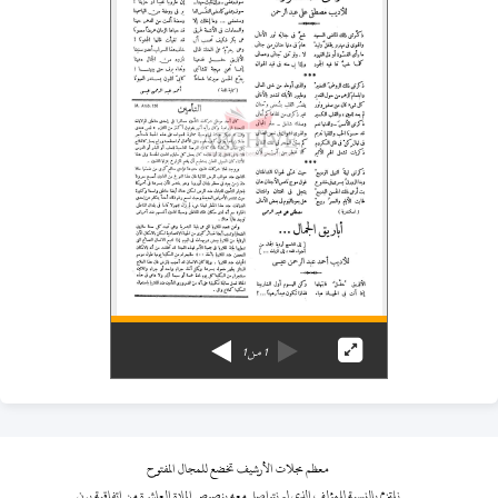
1
من
1
معظم مجلات الأرشيف تخضع للمجال المفتوح
نلتزم بالنسبة للمؤلف الذي لم نتواصل معه بنصوص المادة العاشرة من اتفاقية برن