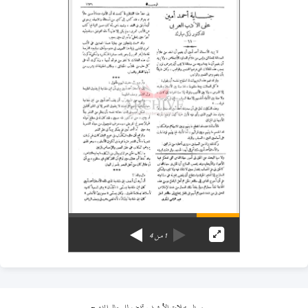
1
من
4