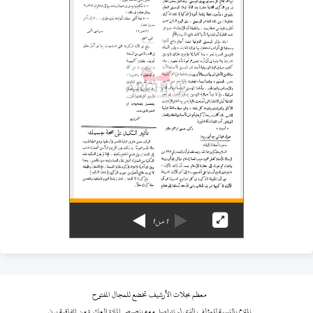
1
من
1
معظم مجلات الأرشيف تخضع للمجال المفتوح
نلتزم بالنسبة للمؤلف الذي لم نتواصل معه بنصوص المادة العاشرة من اتفاقية برن