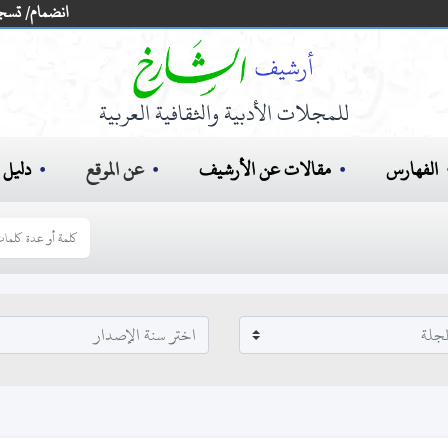
انضمام/ تسج
للمجلات الأدبية والثقافية العربية
الفهارس
مقالات عن الأرشيف
عن الموقع
دليل ا