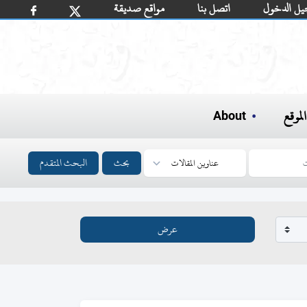
يل الدخول
اتصل بنا
مواقع صديقة
لموقع
About
بحث
البحث المتقدم