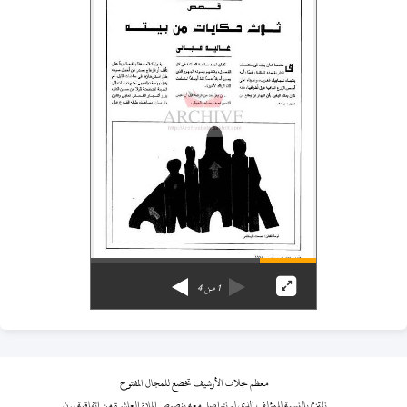
1
من
4
معظم مجلات الأرشيف تخضع للمجال المفتوح
نلتزم بالنسبة للمؤلف الذي لم نتواصل معه بنصوص المادة العاشرة من اتفاقية برن