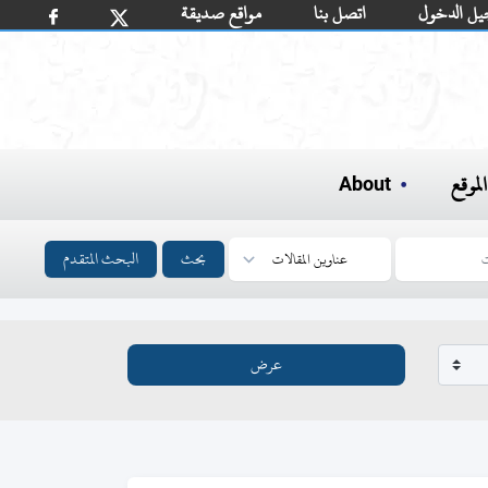
يل الدخول
اتصل بنا
مواقع صديقة
لموقع
About
بحث
البحث المتقدم