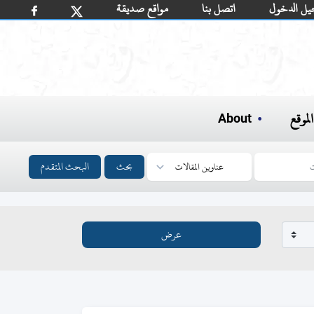
يل الدخول
اتصل بنا
مواقع صديقة
لموقع
About
بحث
البحث المتقدم