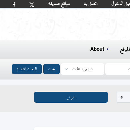
يل الدخول
اتصل بنا
مواقع صديقة
لموقع
About
بحث
البحث المتقدم