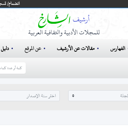
انضمام/ تسج
للمجلات الأدبية والثقافية العربية
الفهارس
مقالات عن الأرشيف
عن الموقع
دليل ا