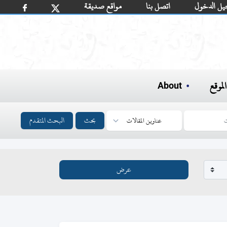
يل الدخول
اتصل بنا
مواقع صديقة
لموقع
About
بحث
البحث المتقدم