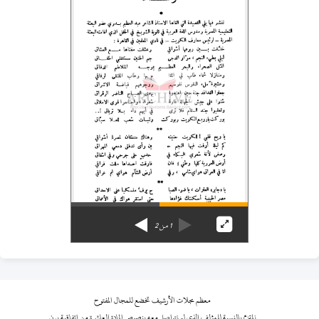
1
من
2
معظم مجلات الأرشيف تخضع للمجال المفتوح
نلتزم بالنسبة للمؤلف الذي لم نتواصل معه بنصوص المادة العاشرة من اتفاقية برن