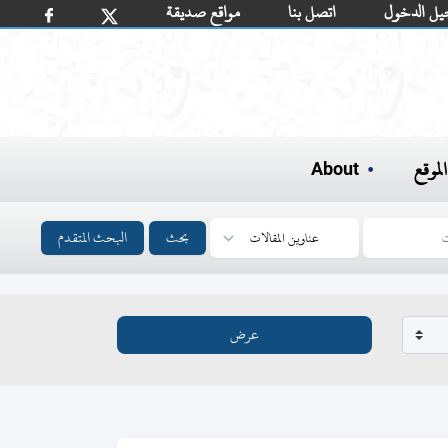
يل الدخول
اتصل بنا
مواقع صديقة
لموقع
About
بحث
البحث المتقدم