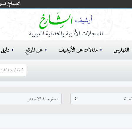
انضمام/ تسج
للمجلات الأدبية والثقافية العربية
الفهارس
مقالات عن الأرشيف
عن الموقع
دليل ا