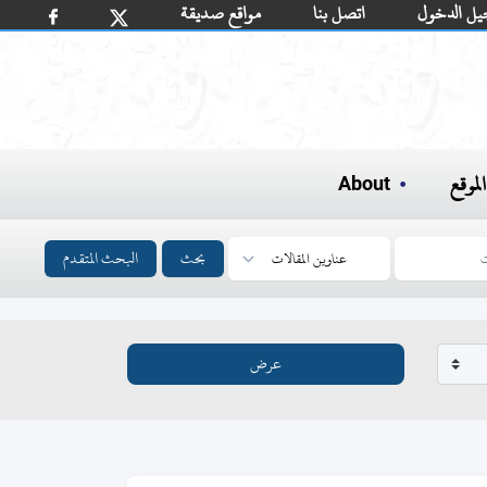
يل الدخول
اتصل بنا
مواقع صديقة
لموقع
About
بحث
البحث المتقدم