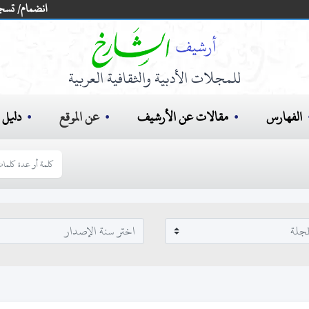
انضمام/ تسج
للمجلات الأدبية والثقافية العربية
الفهارس
مقالات عن الأرشيف
عن الموقع
دليل ا