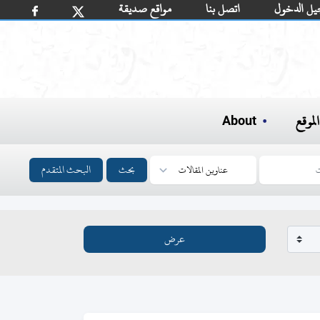
يل الدخول
اتصل بنا
مواقع صديقة
لموقع
About
بحث
البحث المتقدم