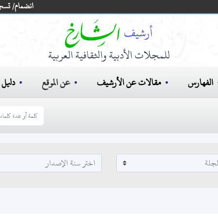
انضمام/ تسج
للمجلات الأدبية والثقافية العربية
الفهارس
مقالات عن الأرشيف
عن الموقع
دليل ا