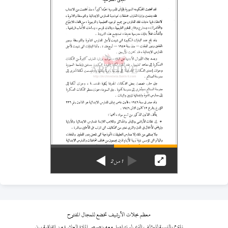
1
من
2
معظم مجلات الأرشيف تخضع للمجال المفتوح
نلتزم بالنسبة للمؤلف الذي لم نتواصل معه بنصوص المادة العاشرة من اتفاقية برن