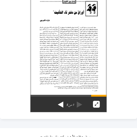
1
من
5