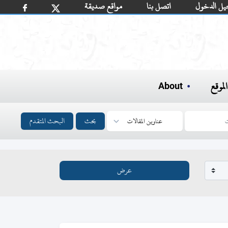
يل الدخول
اتصل بنا
مواقع صديقة
لموقع
About
بحث
البحث المتقدم