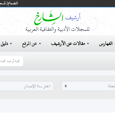
انضمام/ تسج
للمجلات الأدبية والثقافية العربية
الفهارس
مقالات عن الأرشيف
عن الموقع
دليل ا