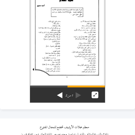
1
من
2
معظم مجلات الأرشيف تخضع للمجال المفتوح
نلتزم بالنسبة للمؤلف الذي لم نتواصل معه بنصوص المادة العاشرة من اتفاقية برن