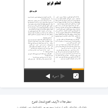
1
من
5
معظم مجلات الأرشيف تخضع للمجال المفتوح
نلتزم بالنسبة للمؤلف الذي لم نتواصل معه بنصوص المادة العاشرة من اتفاقية برن