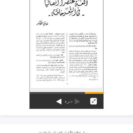
1
من
4