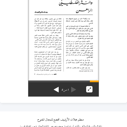
1
من
8
معظم مجلات الأرشيف تخضع للمجال المفتوح
نلتزم بالنسبة للمؤلف الذي لم نتواصل معه بنصوص المادة العاشرة من اتفاقية برن