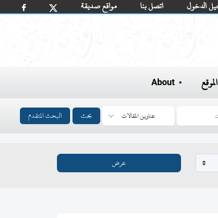
يل الدخول
اتصل بنا
مواقع صديقة
لموقع
About
بحث
البحث المتقدم