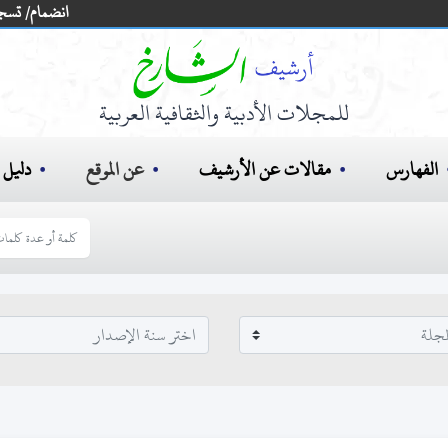
انضمام/ تسج
للمجلات الأدبية والثقافية العربية
الفهارس
مقالات عن الأرشيف
عن الموقع
دليل ا