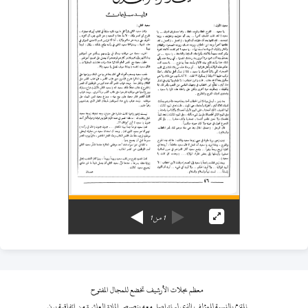
1
من
1
معظم مجلات الأرشيف تخضع للمجال المفتوح
نلتزم بالنسبة للمؤلف الذي لم نتواصل معه بنصوص المادة العاشرة من اتفاقية برن