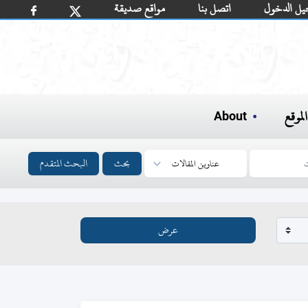
يل الدخول
اتصل بنا
مواقع صديقة
لموقع
About
بحث
البحث المتقدم