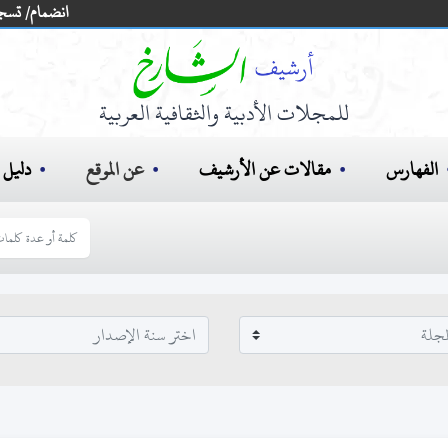
انضمام/ تسج
للمجلات الأدبية والثقافية العربية
الفهارس
مقالات عن الأرشيف
عن الموقع
دليل ا