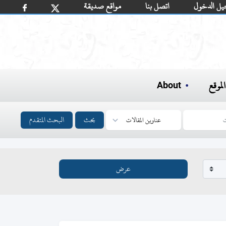
يل الدخول
اتصل بنا
مواقع صديقة
لموقع
About
بحث
البحث المتقدم