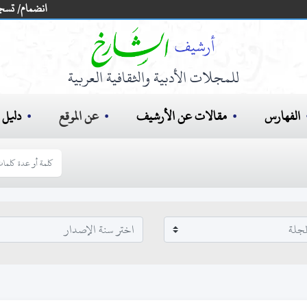
انضمام/ تسج
للمجلات الأدبية والثقافية العربية
الفهارس
مقالات عن الأرشيف
عن الموقع
دليل ا