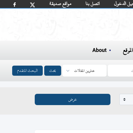
يل الدخول
اتصل بنا
مواقع صديقة
لموقع
About
بحث
البحث المتقدم