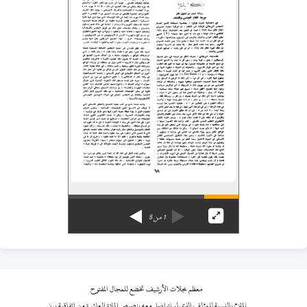
1
من
5
معظم مجلات الأرشيف تخضع للمجال المفتوح
نلتزم بالنسبة للمؤلف الذي لم نتواصل معه بنصوص المادة العاشرة من اتفاقية برن