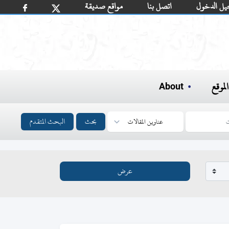
يل الدخول
اتصل بنا
مواقع صديقة
لموقع
About
بحث
البحث المتقدم