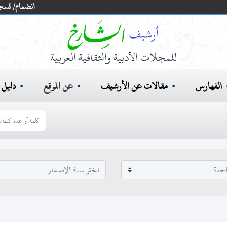
انضمام/ تسج
للمجلات الأدبية والثقافية العربية
الفهارس
مقالات عن الأرشيف
عن الموقع
دليل ا