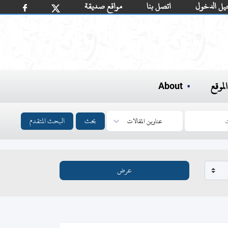
يل الدخول
اتصل بنا
مواقع صديقة
لموقع
About
بحث
البحث المتقدم